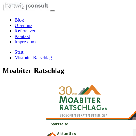
Zum
Inhalt
springen
Blog
hartwig consult
Über uns
Referenzen
Kontakt
Ihre Internet Beratung
Impressum
Start
Moabiter Ratschlag
Moabiter Ratschlag